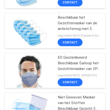
Voor éénmalig gebruik
CONTACTEER
CONTACT
ONS
Beschikbaar het
17
Gezichtsmasker van de
NIEUWS
antistofsmog met 3
beschikbaar
Lagen
negotiable MOQ:Overeen te komen
chirurgisch gordijn
VERZOEK
CONTACT
OM EEN
CITAAT
EO Gesteriliseerd
Beschikbaar Earloop het
Gezichtsmasker van 3Ply
SITEMAP
39
4Ply met Gezichtsschild
negotiable MOQ:100000 PCs
CONTACT
PETG-Krimpfolie
PRIVACY
POLICY
Niet Geweven Masker
van het Stoffen
Beschikbaar Gezicht 3