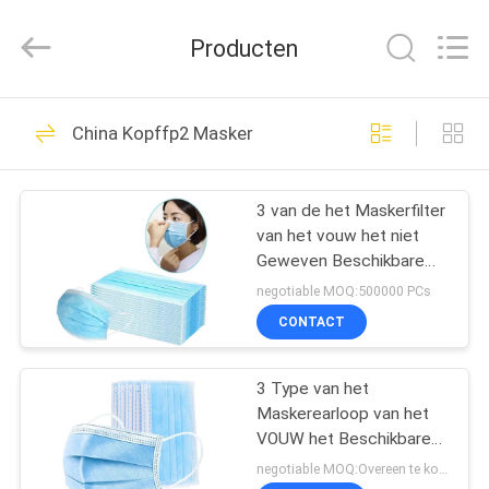
SAFETY
PROTECTIVE
PRODUCTS
Producten
CO.,LTD(WUHAN
BRANCH).
All
Rights
HUIS
Reserved.
47
China Kopffp2 Masker
beschikbare
PRODUCTEN
medische toga's
3 van de het Maskerfilter
van het vouw het niet
ONGEVEER
Geweven Beschikbare
ONS
Gezicht Stuifmeel/het
negotiable MOQ:500000 PCs
Stof
CONTACT
57
FABRIEKSREIS
Beschikbare
3 Type van het
Maskerearloop van het
KWALITEITSCONTROLE
Beschermende Toga
VOUW het Beschikbare
niet Geweven Gezicht
negotiable MOQ:Overeen te komen