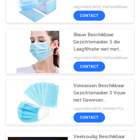
Vouw Voor éénmalig
negotiable MOQ:Verhandelbaar
gebruik voor Openbare
CONTACT
ruimte
14
Diagnostische
Blauw Beschikbaar
Gezichtsmasker 3 die
testuitrustingen
Laagfiltratie niet met
Elastische Oorlijn wordt
negotiable MOQ:Verhandelbaar
geweven
CONTACT
Volwassen Beschikbaar
31
Gezichtsmasker 3 Vouw
vouwbaar kn95-
niet Geweven
Persoonlijke verzorging
negotiable MOQ:500000 PCs
masker
voor Voedselindustrie
CONTACT
Veelvoudig Beschikbaar