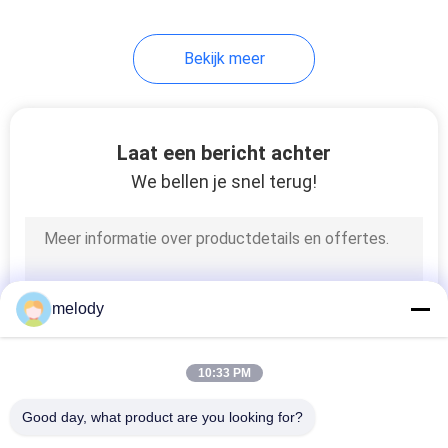
27
Bekijk meer
Beschikbaar
Medisch Masker
Laat een bericht achter
We bellen je snel terug!
26
Beschikbaar
melody
Hoofdglb
10:33 PM
Good day, what product are you looking for?