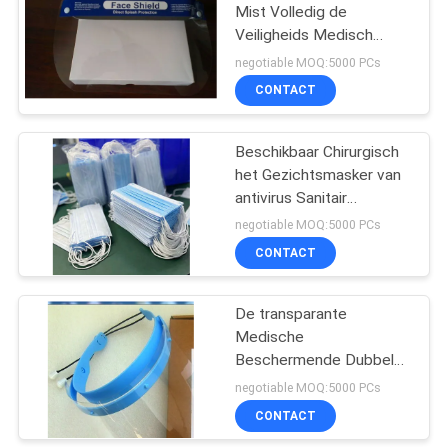
Mist Volledig de
Veiligheids Medisch
44
Gezicht Shiled van de
negotiable MOQ:5000 PCs
Vizier anti-Plons
CONTACT
Kopffp2 Masker
Beschikbaar Chirurgisch
het Gezichtsmasker van
antivirus Sanitair
Meltblown Voor éénmalig
negotiable MOQ:5000 PCs
gebruik
CONTACT
9
De transparante
Medische Ijszak
Medische
Beschermende Dubbele
Zij Antimist van het Vizier
negotiable MOQ:5000 PCs
Ultralight HUISDIER
CONTACT