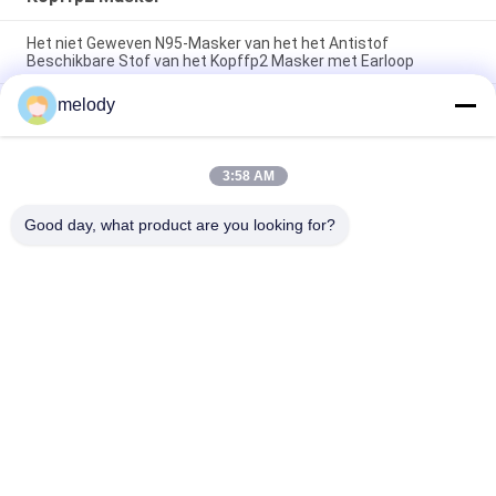
Het niet Geweven N95-Masker van het het Antistof
Beschikbare Stof van het Kopffp2 Masker met Earloop
melody
Het niet Geweven Masker van het het Gezichtsgezicht van de
Stoffenffp2 Kop Beschikbare voor Stofbescherming
Masker van de Eco het Vriendschappelijke Kop FFP2,
3:58 AM
Corpusculair Ademhalingsapparaatmasker voor Openbare
ruimte
Good day, what product are you looking for?
populaire categorieën
Alle
Beschikbare 
Beschikbare 
Medische Toga's
Beschermende Toga
Beschikbaar 
PETG-Krimpfolie
Chirurgisch Gordijn
Diagnostische 
Vouwbaar Kn95-
Testuitrustingen
Masker