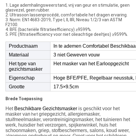
1. Lage ademhalingsweerstand, vrij van geur en stimulatie, geen
glasvezel, geen rubber.
2. Ultrasoon lassenprocédé, comfortabele het dragen ervaring.
3. Norm: EN14683-2019, Type I, II, IIR, Niveau 1/2/3 van ASTM
F2100.
4. BFE (bacteriële filtratieefficiency) ≥9599%.
5. PFE (filtratieefficiency voor niet olieachtige deeltjes) ≥9599%.
Productnaam
In te ademen Comfortabel Beschikbaar
Materiaal
3 niet Geweven vouw
Het type van
Het masker van het Earloopgezicht
gezichtsmasker
Eigenschap
Hoge BFE/PFE, Regelbaar neusstuk, E
Grootte
17.5×9.5cm
Brede Toepassing
Het
Beschikbare Gezichtsmasker
is geschikt voor het
masker van
griepgezicht, allergiemasker,
het
stuifmeelmasker, verontreinigingsmasker, het tuinieren het
werk, huisdier het verzorgen, spijkerwinkel, huis het
schoonmaken, griep, stofbeschermers, salons, koud weer,
algemeen onderhoud en meer. Groot voor het schilderen,