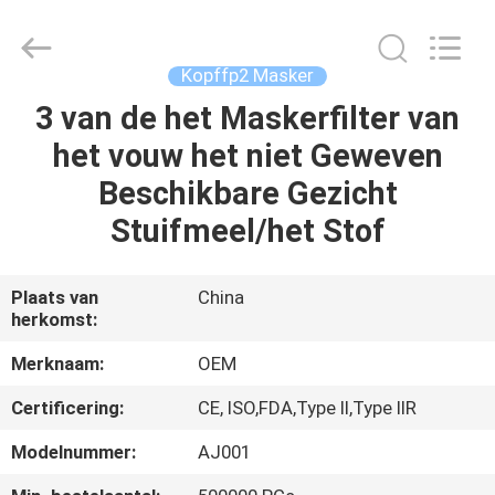
SAFETY
PROTECTIVE
PRODUCTS
CO.,LTD(WUHAN
BRANCH).
Kopffp2 Masker
All
Rights
3 van de het Maskerfilter van
HUIS
Reserved.
het vouw het niet Geweven
PRODUCTEN
Beschikbare Gezicht
Stuifmeel/het Stof
ONGEVEER
ONS
Plaats van
China
herkomst:
FABRIEKSREIS
Merknaam:
OEM
Certificering:
CE, ISO,FDA,Type II,Type IIR
KWALITEITSCONTROLE
Modelnummer:
AJ001