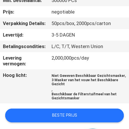
Min. bestelaantal:
500000 PCs
CONTACTEER
ONS
Prijs:
negotiable
Verpakking Details:
50pcs/box, 2000pcs/carton
NIEUWS
Levertijd:
3-5 DAGEN
Betalingscondities:
L/C, T/T, Western Union
VERZOEK
OM EEN
Levering
2,000,000pcs/day
vermogen:
CITAAT
Hoog licht:
,
Niet Geweven Beschikbaar Gezichtsmasker
3 Masker van het vouw het Beschikbare
Gezicht
SITEMAP
,
Beschikbaar de Filterstuifmeel van het
Gezichtsmasker
PRIVACY
POLICY
BESTE PRIJS