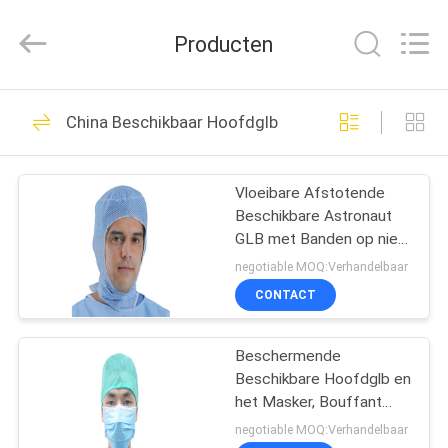
SAFETY
PROTECTIVE
PRODUCTS
Producten
CO.,LTD(WUHAN
BRANCH).
All
Rights
HUIS
Reserved.
47
China Beschikbaar Hoofdglb
beschikbare
PRODUCTEN
medische toga's
Vloeibare Afstotende
Beschikbare Astronaut
ONGEVEER
GLB met Banden op niet
ONS
Hals die irriteert
negotiable MOQ:Verhandelbaar
CONTACT
57
FABRIEKSREIS
Beschikbare
Beschermende
Beschikbare Hoofdglb en
KWALITEITSCONTROLE
Beschermende Toga
het Masker, Bouffant
schrobben Hoeden met
negotiable MOQ:Verhandelbaar