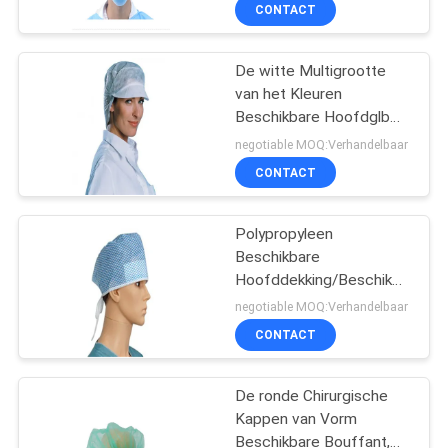
Elastiek
CONTACTEER
CONTACT
ONS
De witte Multigrootte
17
van het Kleuren
NIEUWS
Beschikbare Hoofdglb
beschikbaar
Vochtige Bewijs met
negotiable MOQ:Verhandelbaar
chirurgisch gordijn
Netto Piek en Haar
VERZOEK
CONTACT
OM EEN
CITAAT
Polypropyleen
Beschikbare
Hoofddekking/Beschikbare
SITEMAP
39
Chirurgische Kappen met
negotiable MOQ:Verhandelbaar
Band
CONTACT
PETG-Krimpfolie
PRIVACY
POLICY
De ronde Chirurgische
Kappen van Vorm
Beschikbare Bouffant,