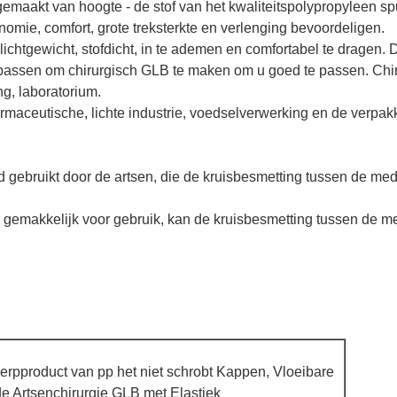
emaakt van hoogte - de stof van het kwaliteitspolypropyleen 
nomie, comfort, grote treksterkte en verlenging bevoordeligen.
lichtgewicht, stofdicht, in te ademen en comfortabel te dragen. 
assen om chirurgisch GLB te maken om u goed te passen. Chiru
ng, laboratorium.
farmaceutische, lichte industrie, voedselverwerking en de verpak
 gebruikt door de artsen, die de kruisbesmetting tussen de med
r gemakkelijk voor gebruik, kan de kruisbesmetting tussen de m
product van pp het niet schrobt Kappen, Vloeibare
e Artsenchirurgie GLB met Elastiek