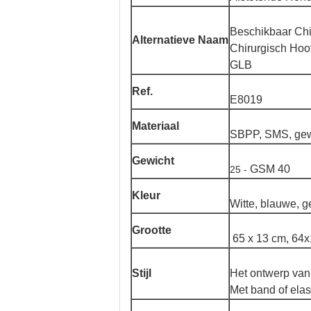
Beschikbaar Chi
Alternatieve Naam
Chirurgisch Hoo
GLB
Ref.
E8019
Materiaal
SBPP, SMS, gewe
Gewicht
GSM 40
25 -
Kleur
Witte, blauwe, g
Grootte
65 x 13 cm, 64
Stijl
Het ontwerp van
Met band of elas