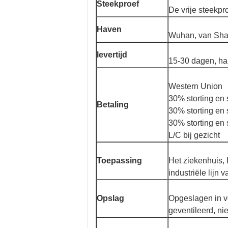
Steekproef
De vrije steekp
Haven
Wuhan, van Sha
levertijd
15-30 dagen, ha
Western Union
30% storting en 
Betaling
30% storting en
30% storting en 
L/C bij gezicht
Toepassing
Het ziekenhuis, 
industriële lijn
Opslag
Opgeslagen in v
geventileerd, nie