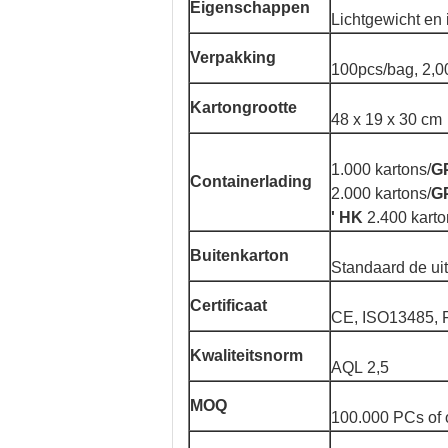
Eigenschappen
Lichtgewicht en 
Verpakking
100pcs/bag, 2,0
Kartongrootte
48 x 19 x 30 cm
1.000 kartons/
GP
Containerlading
2.000 kartons/
GP
' HK
2.400 karto
Buitenkarton
Standaard de uit
Certificaat
CE, ISO13485,
Kwaliteitsnorm
AQL 2,5
MOQ
100.000 PCs of 