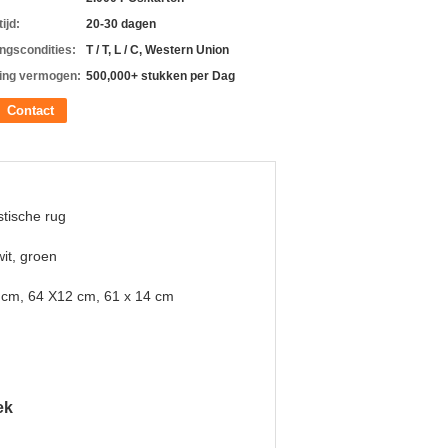
ijd:
20-30 dagen
ingscondities:
T / T, L / C, Western Union
ing vermogen:
500,000+ stukken per Dag
Contact
stische rug
wit, groen
 cm, 64 X12 cm, 61 x 14 cm
ek