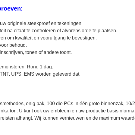
proeven:
 uw originele steekproef en tekeningen.
it na citaat te controleren of alvorens orde te plaatsen.
en om kwaliteit en vooruitgang te bevestigen.
voor behoud.
inschrijven, tonen of andere toont.
.
bemonsteren: Rond 1 dag.
TNT, UPS, EMS worden geleverd dat.
ngsmethodes, enig pak, 100 die PCs in één grote binnenzak, 10
itenkarton. U kunt ook uw embleem en uw productie basisinforma
vereisten afhangt. Wij kunnen vernieuwen en de maximum waarde