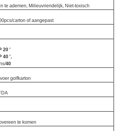
in te ademen, Milieuvriendelijk, Niet-toxisch
00pcs/carton of aangepast
 20 '
 40 ',
ns/
40
voer golfkarton
 FDA
overeen te komen