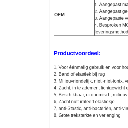
Aangepast mater
1.
Aangepast ge
2.
OEM
Aangepaste ve
3.
Besproken MOQ
4.
leveringsmethod
Productvoordeel:
1, Voor éénmalig gebruik en voor ho
2, Band of elastiek bij rug
3, Milieuvriendelijk, niet -niet-tonix, vr
4, Zacht, in te ademen, lichtgewicht 
5, Beschikbaar, economisch, milieuvr
6, Zacht niet-irriteert elastiekje
7, anti-Stastic, anti-bacteriën, anti-vi
8, Grote treksterkte en verlenging