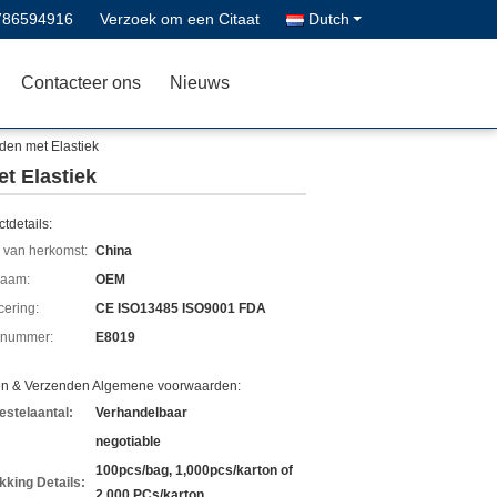
786594916
Verzoek om een Citaat
Dutch
Contacteer ons
Nieuws
den met Elastiek
t Elastiek
tdetails:
 van herkomst:
China
aam:
OEM
icering:
CE ISO13485 ISO9001 FDA
lnummer:
E8019
en & Verzenden Algemene voorwaarden:
estelaantal:
Verhandelbaar
negotiable
100pcs/bag, 1,000pcs/karton of
kking Details:
2.000 PCs/karton