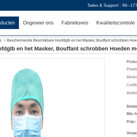
Sales & Support :
86--17
oducten
Ongeveer ons
Fabrieksreis
Kwaliteitscontrole
b
Beschermende Beschikbare Hoofdglb en het Masker, Bouffant schrobben Hoe
dglb en het Masker, Bouffant schrobben Hoeden me
Produc
Plaats
Merkn
Certif
Mode
Betal
Min. b
Prijs:
Verpa