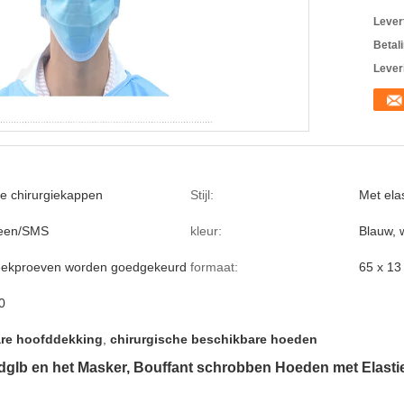
Levert
Betal
Lever
e chirurgiekappen
Stijl:
Met ela
leen/SMS
kleur:
Blauw, 
teekproeven worden goedgekeurd
formaat:
65 x 13
0
re hoofddekking
,
chirurgische beschikbare hoeden
lb en het Masker, Bouffant schrobben Hoeden met Elasti