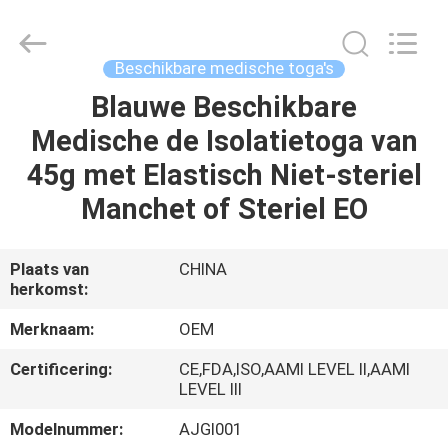
SAFETY
PROTECTIVE
PRODUCTS
CO.,LTD(WUHAN
BRANCH).
Beschikbare medische toga's
All
Rights
Blauwe Beschikbare
HUIS
Reserved.
Medische de Isolatietoga van
PRODUCTEN
45g met Elastisch Niet-steriel
Manchet of Steriel EO
ONGEVEER
ONS
Plaats van
CHINA
herkomst:
FABRIEKSREIS
Merknaam:
OEM
Certificering:
CE,FDA,ISO,AAMI LEVEL II,AAMI
KWALITEITSCONTROLE
LEVEL III
Modelnummer:
AJGI001