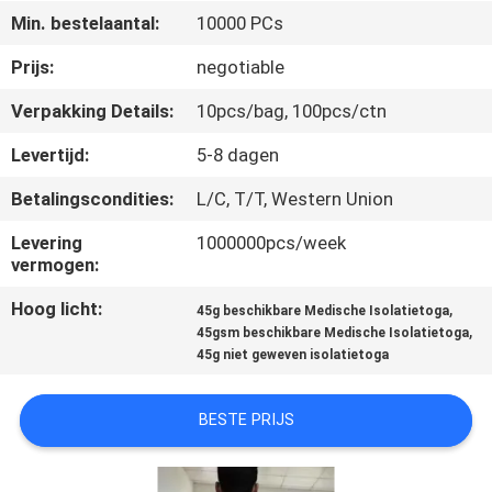
CONTACTEER
Min. bestelaantal:
10000 PCs
ONS
Prijs:
negotiable
Verpakking Details:
10pcs/bag, 100pcs/ctn
NIEUWS
Levertijd:
5-8 dagen
VERZOEK
Betalingscondities:
L/C, T/T, Western Union
OM EEN
Levering
1000000pcs/week
CITAAT
vermogen:
Hoog licht:
,
45g beschikbare Medische Isolatietoga
SITEMAP
,
45gsm beschikbare Medische Isolatietoga
45g niet geweven isolatietoga
PRIVACY
BESTE PRIJS
POLICY