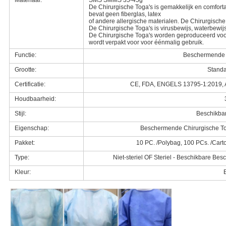
Materiaal:
SMS SMMS 35-45g
De Chirurgische Toga's is gemakkelijk en comfortab
bevat geen fiberglas, latex
of andere allergische materialen. De Chirurgisc
De Chirurgische Toga's is virusbewijs, waterbewij
De Chirurgische Toga's worden geproduceerd voor
wordt verpakt voor voor éénmalig gebruik.
Functie:
Beschermende 
Grootte:
Standa
Certificatie:
CE, FDA, ENGELS 13795-1:2019, 
Houdbaarheid:
Stijl:
Beschikbar
Eigenschap:
Beschermende Chirurgische Tog
Pakket:
10 PC. /Polybag, 100 PCs. /Cart
Type:
Niet-steriel OF Steriel - Beschikbare Be
Kleur: