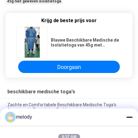
45g niet geweven isolatietoga
Krijg de beste prijs voor
Blauwe Beschikbare Medische de
Isolatietoga van 45g met
Elastisch Niet-steriel Manchet of
Steriel EO
Doorgaan
beschikbare medische toga's
Zachte en Comfortabele Beschikbare Medische Toga's
Aangepaste Toegelaten Embleemoem
melody
De niet Geweven Beschikbare Beschermende Toga's van SMS,
Beschikbare Veiligheid die Antistof kleden
9:37 AM