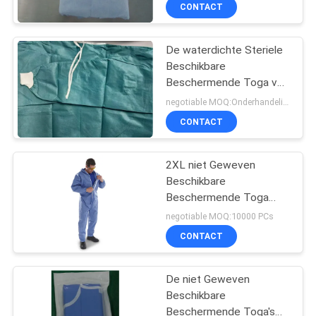
soorten
CONTACTEER
CONTACT
ONS
De waterdichte Steriele
Beschikbare
NIEUWS
Beschermende Toga van
SMS voor Patiënten
negotiable MOQ:Onderhandeling
snakt Kokers
VERZOEK
CONTACT
OM EEN
CITAAT
2XL niet Geweven
Beschikbare
Beschermende Toga
SITEMAP
met Kap
negotiable MOQ:10000 PCs
CONTACT
PRIVACY
POLICY
De niet Geweven
Beschikbare
Beschermende Toga's