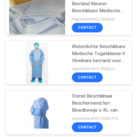
Bestand Kleuren
Beschikbare Medische
Toga's
negotiable MOQ:5000pcs
CONTACT
Waterdichte Beschikbare
Medische Toga'sklasse II
Vloeibare bestand voor
het Ziekenhuis
negotiable MOQ:5000pcs
CONTACT
Steriel Beschikbaar
Beschermend het
Bloedbewijs s-XL van
Toga'ssms voor Arts
negotiable MOQ:10000 PCs
Patient
CONTACT