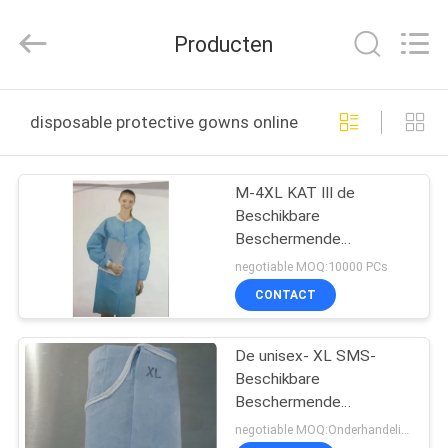
SAFETY
PROTECTIVE
PRODUCTS
Producten
CO.,LTD(WUHAN
BRANCH).
All
Rights
HUIS
Reserved.
disposable protective gowns online fabricage
PRODUCTEN
M-4XL KAT III de
Beschikbare
ONGEVEER
Beschermende
ONS
Bescherming van het
negotiable MOQ:10000 PCs
Togawerk
CONTACT
FABRIEKSREIS
De unisex- XL SMS-
Beschikbare
KWALITEITSCONTROLE
Beschermende
Antistatische Toga van
negotiable MOQ:Onderhandeling