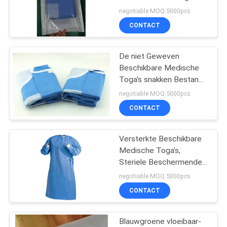
van SMS, Beschikbare
negotiable MOQ:5000pcs
Veiligheid die Antistof
CONTACT
kleden
De niet Geweven
Beschikbare Medische
Toga's snakken Bestand
Koker Stofdicht Water
negotiable MOQ:5000pcs
CONTACT
Versterkte Beschikbare
Medische Toga's,
Steriele Beschermende
Een allergie
negotiable MOQ:5000pcs
veroorzakende Toga niet
CONTACT
-
Blauwgroene vloeibaar-