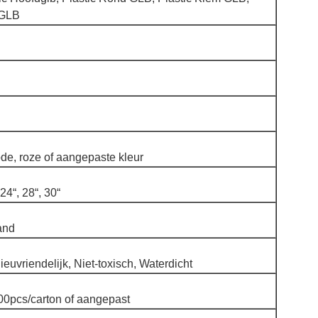
 GLB
ode, roze of aangepaste kleur
, 24“, 28“, 30“
and
ieuvriendelijk, Niet-toxisch, Waterdicht
00pcs/carton of aangepast