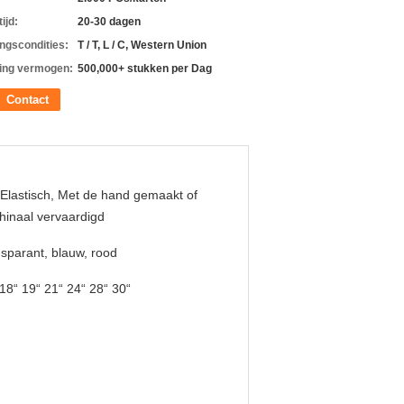
ijd:
20-30 dagen
ingscondities:
T / T, L / C, Western Union
ing vermogen:
500,000+ stukken per Dag
Contact
Elastisch, Met de hand gemaakt of
inaal vervaardigd
sparant, blauw, rood
 18“ 19“ 21“ 24“ 28“ 30“