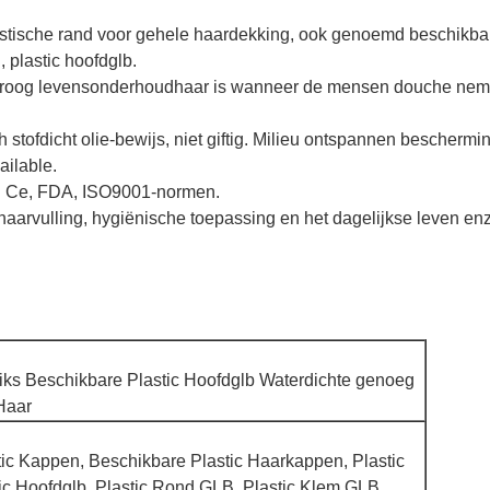
tische rand voor gehele haardekking, ook genoemd beschikbar
 plastic hoofdglb.
 droog levensonderhoudhaar is wanneer de mensen douche neme
 stofdicht olie-bewijs, niet giftig. Milieu ontspannen beschermi
ailable.
ig Ce, FDA, ISO9001-normen.
haarvulling, hygiënische toepassing en het dagelijkse leven en
iks Beschikbare Plastic Hoofdglb Waterdichte genoeg
Haar
tic Kappen, Beschikbare Plastic Haarkappen, Plastic
ic Hoofdglb, Plastic Rond GLB, Plastic Klem GLB,