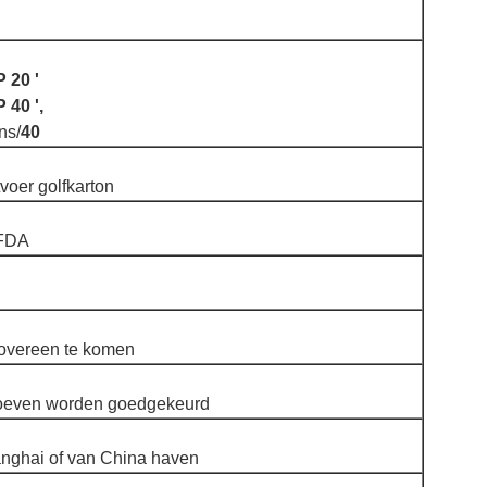
 20 '
 40 ',
ns/
40
voer golfkarton
 FDA
overeen te komen
roeven worden goedgekeurd
nghai of van China haven