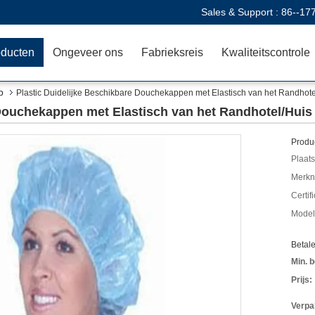
Sales & Support :
86--17
oducten
Ongeveer ons
Fabrieksreis
Kwaliteitscontrole
b
Plastic Duidelijke Beschikbare Douchekappen met Elastisch van het Randhote
 Douchekappen met Elastisch van het Randhotel/Huis
Produc
Plaats
Merkn
Certif
Mode
Betal
Min. b
Prijs:
Verpa