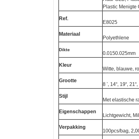
Plastic Menigte
Ref.
E8025
Materiaal
Polyethlene
Dikte
0.0150.025mm
Kleur
Witte, blauwe, r
Grootte
8 ', 14“, 19“, 21“
Stijl
Met elastische r
Eigenschappen
Lichtgewicht, Mil
Verpakking
100pcs/bag, 2,0