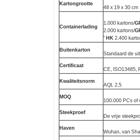
Kartongrootte
48 x 19 x 30 cm
1.000 kartons/
GP
Containerlading
2.000 kartons/
GP
' HK
2.400 karto
Buitenkarton
Standaard de uit
Certificaat
CE, ISO13485,
Kwaliteitsnorm
AQL 2,5
MOQ
100.000 PCs of 
Steekproef
De vrije steekp
Haven
Wuhan, van Sha