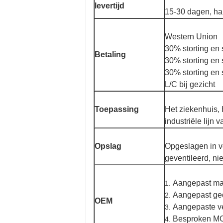
levertijd
15-30 dagen, ha
Western Union
30% storting en 
Betaling
30% storting en
30% storting en 
L/C bij gezicht
Toepassing
Het ziekenhuis, 
industriële lijn
Opslag
Opgeslagen in v
geventileerd, nie
Aangepast mater
1.
Aangepast ge
2.
OEM
Aangepaste ve
3.
Besproken MOQ
4.