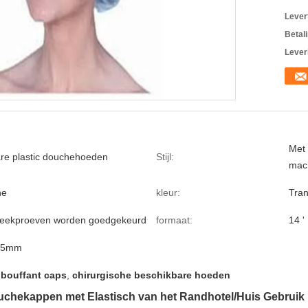
Levert
Betal
Lever
Met 
re plastic douchehoeden
Stijl:
mach
ne
kleur:
Tran
steekproeven worden goedgekeurd
formaat:
14 '
25mm
bouffant caps
,
chirurgische beschikbare hoeden
ouchekappen met Elastisch van het Randhotel/Huis Gebruik