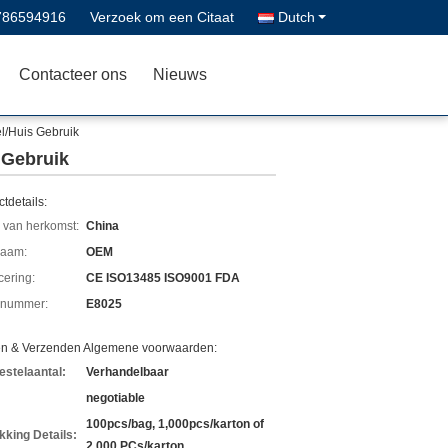
786594916
Verzoek om een Citaat
Dutch
Contacteer ons
Nieuws
l/Huis Gebruik
 Gebruik
tdetails:
 van herkomst:
China
aam:
OEM
icering:
CE ISO13485 ISO9001 FDA
lnummer:
E8025
en & Verzenden Algemene voorwaarden:
estelaantal:
Verhandelbaar
negotiable
100pcs/bag, 1,000pcs/karton of
kking Details:
2.000 PCs/karton