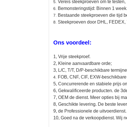
Vereis steekproeven om te testen, 
5.
Bemonsteringstijd: Binnen 1 week
6.
Bestaande steekproeven die tijd 
7.
Steekproeven door DHL, FEDEX, 
8.
Ons voordeel:
1, Vrije steekproef.
2, Kleine aanvaardbare orde;
3, L/C, T/T, D/P-beschikbare termijne
FOB, CNF, CIF, EXW-beschikbare 
4.
5, Concurrerende en stabiele prijs om
6, Gekwalificeerde producten. de 3de
7, OEM de dienst. Meer opties bij mat
8, Geschikte levering. De beste leve
9, de Professionele de uitvoerdienst.
10, Goed na de verkoopdienst. Wij n