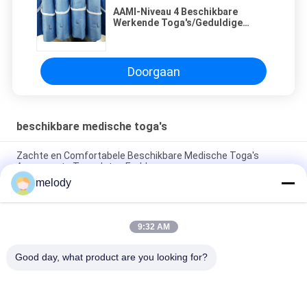
AAMI-Niveau 4 Beschikbare
Werkende Toga's/Geduldige
Chirurgische Toga's Bloodproof
Doorgaan
beschikbare medische toga's
Zachte en Comfortabele Beschikbare Medische Toga's
Aangepaste Toegelaten Embleemoem
melody
De niet Geweven Beschikbare Beschermende Toga's van SMS,
Beschikbare Veiligheid die Antistof kleden
9:32 AM
Niet Giftige Eco Vriendschappelijke Beschikbare Medische
Toga's/Beschikbare Beschermende Slijtage
Good day, what product are you looking for?
populaire categorieën
Alle