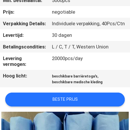
Min. bestelaantal:
5000pcs
CONTACTEER
ONS
Prijs:
negotiable
Verpakking Details:
Individuele verpakking, 40Pcs/Ctn
NIEUWS
Levertijd:
30 dagen
Betalingscondities:
L / C, T / T, Western Union
VERZOEK
OM EEN
Levering
20000pcs/day
vermogen:
CITAAT
Hoog licht:
,
beschikbare barrièretoga's
beschikbare medische kleding
SITEMAP
BESTE PRIJS
PRIVACY
POLICY