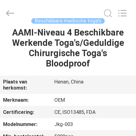
SAFETY
PROTECTIVE
PRODUCTS
CO.,LTD(WUHAN
BRANCH).
Beschikbare medische toga's
All
Rights
AAMI-Niveau 4 Beschikbare
HUIS
Reserved.
Werkende Toga's/Geduldige
PRODUCTEN
Chirurgische Toga's
Bloodproof
ONGEVEER
ONS
Plaats van
Henan, China
herkomst:
FABRIEKSREIS
Merknaam:
OEM
Certificering:
CE, ISO13485, FDA
KWALITEITSCONTROLE
Modelnummer:
Jkg-003