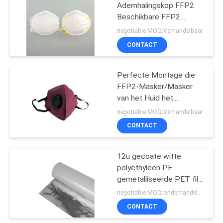
Ademhalingskop FFP2
Beschikbare FFP2
44
Masker van de het
negotiable MOQ:Verhandelbaar
Masker niet Geweven
CONTACT
Stof
Kopffp2 Masker
Perfecte Montage die
FFP2-Masker/Masker
van het Huid het
Vriendschappelijke FFP2
negotiable MOQ:Verhandelbaar
Ademhalingsapparaat
CONTACT
9
vouwen
12u gecoate witte
Medische Ijszak
polyethyleen PE
gemetalliseerde PET film
voedsel zachte Petg film
negotiable MOQ:onderhandelbaar
zilver kristal spiegel pet
CONTACT
film