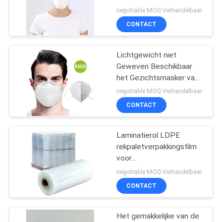
van het het Antideeltjes
negotiable MOQ:Verhandelbaar
Bekervormige Gezicht
CONTACT
van de Anti het
14
Maskerindustrie
Diagnostische
Lichtgewicht niet
Geweven Beschikbaar
testuitrustingen
het Gezichtsmasker van
het antivirus Vouwbaar
negotiable MOQ:Verhandelbaar
FFP2 Masker
CONTACT
Laminatierol LDPE
31
rekpaletverpakkingsfilm
vouwbaar kn95-
voor
vrachtverpakkingsmachine
negotiable MOQ:Verhandelbaar
masker
CONTACT
Het gemakkelijke van de