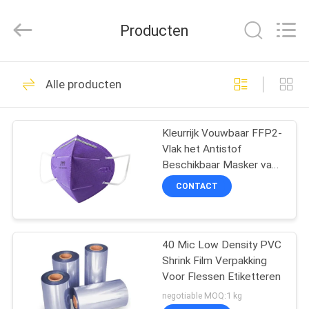
SAFETY
PROTECTIVE
PRODUCTS
Producten
CO.,LTD(WUHAN
BRANCH).
All
Rights
HUIS
Reserved.
47
Alle producten
beschikbare
PRODUCTEN
medische toga's
Kleurrijk Vouwbaar FFP2-
Vlak het Antistof
ONGEVEER
Beschikbaar Masker van
ONS
Masker Verticaal Vouwen
CONTACT
57
FABRIEKSREIS
Beschikbare
40 Mic Low Density PVC
Shrink Film Verpakking
KWALITEITSCONTROLE
Beschermende Toga
Voor Flessen Etiketteren
negotiable MOQ:1 kg