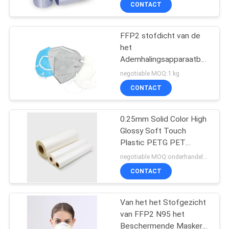
CONTACTEER
CONTACT
ONS
FFP2 stofdicht van de
17
het
NIEUWS
Ademhalingsapparaatbescher
beschikbaar
van het Gezichtsmasker
negotiable MOQ:1 kg
chirurgisch gordijn
Vouwbaar 3D de
VERZOEK
CONTACT
Mondmasker
OM EEN
0.25mm Solid Color High
CITAAT
Glossy Soft Touch
Plastic PETG PET
SITEMAP
39
Meubelplaat
negotiable MOQ:onderhandelbaar
Beschermingsfilmrol
CONTACT
Voor laminatie
PETG-Krimpfolie
PRIVACY
POLICY
Van het het Stofgezicht
van FFP2 N95 het
Beschermende Masker