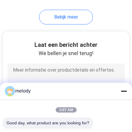
27
Bekijk meer
Beschikbaar
Medisch Masker
Laat een bericht achter
We bellen je snel terug!
26
Beschikbaar
melody
Hoofdglb
3:07 AM
Good day, what product are you looking for?