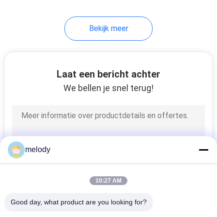
27
Bekijk meer
Beschikbaar
Medisch Masker
Laat een bericht achter
We bellen je snel terug!
26
Beschikbaar
melody
Hoofdglb
10:27 AM
Good day, what product are you looking for?