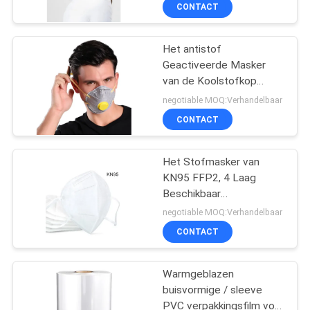
FFP2 met Elastische
CONTACTEER
CONTACT
Earloop
ONS
Het antistof
17
Geactiveerde Masker
NIEUWS
van de Koolstofkop
beschikbaar
FFP2, Beschikbaar Niet-
negotiable MOQ:Verhandelbaar
chirurgisch gordijn
geweven Stofmasker
VERZOEK
CONTACT
met Klep
OM EEN
CITAAT
Het Stofmasker van
KN95 FFP2, 4 Laag
Beschikbaar
SITEMAP
39
Beschermend Masker
negotiable MOQ:Verhandelbaar
voor Volwassene
CONTACT
PETG-Krimpfolie
PRIVACY
POLICY
Warmgeblazen
buisvormige / sleeve
PVC verpakkingsfilm voor