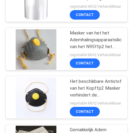
etiketten
negotiable MOQ:Verhandelbaar
CONTACT
14
Diagnostische
Masker van het het
Ademhalingsapparaatsilicone
testuitrustingen
van het N95ffp2 het
Antistof, Beschikbaar
negotiable MOQ:Verhandelbaar
Stofmasker met Klep
CONTACT
Het beschikbare Antistof
31
van het Kopffp2 Masker
vouwbaar kn95-
verhindert de
Beschermingsmasker
negotiable MOQ:Verhandelbaar
masker
van het Virusgezicht
CONTACT
Gemakkelijk Adem