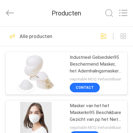
SAFETY
PROTECTIVE
PRODUCTS
Producten
CO.,LTD(WUHAN
BRANCH).
All
Rights
HUIS
Reserved.
47
Alle producten
beschikbare
PRODUCTEN
medische toga's
Industrieel Gebiedskn95
Beschermend Masker,
ONGEVEER
het Ademhalingsmasker
ONS
van de het Stofkop van
negotiable MOQ:Verhandelbaar
FFP2 Anti
CONTACT
57
FABRIEKSREIS
Beschikbare
Masker van het het
Maskerkn95 Beschikbare
KWALITEITSCONTROLE
Beschermende Toga
Gezicht van pp het Niet-
geweven Vouwbare
negotiable MOQ:Verhandelbaar