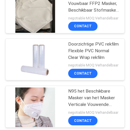
Vouwbaar FFP2 Masker,
Beschikbaar Stofmasker
44
met Hoge
negotiable MOQ:Verhandelbaar
Filtratiecapaciteit
CONTACT
Kopffp2 Masker
Doorzichtige PVC rekfilm
Flexible PVC Normal
Clear Wrap rekfilm
negotiable MOQ:Verhandelbaar
CONTACT
9
N95 het Beschikbare
Medische Ijszak
Masker van het Masker
Verticale Vouwende
FFP2 Gezicht 4
negotiable MOQ:Verhandelbaar
Laagbescherming
CONTACT