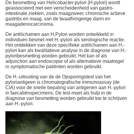
De besmetting van Helicobacter-pylori (H.pylori) wordt
geassocieerd met een verscheidenheid van gastro-
intestinale ziekten, zoals maagzweer, chronische actieve
gastritis en maag, van de twaalfvingerige darm en
maagadenocarcinoma.
De antilichamen aan H.Pylori worden ontwikkeld in
individuen besmet met H.-pylori als serologische reactie.
Het ontdekken van deze specifieke antilichamen aan H.-
pylori kan als kwalitatieve analyse in de diagnose van H.-
pyloribesmetting worden gebruikt. Het kan of als
adjunction aan endoscopie of als alternatieve maatregel
in symptomatische patiënten worden gebruikt.
De H.-uitrusting van de de Opsporingstest van het
pyloriantigeen is chromatografische immunoassay (de
CIA) voor de snelle bepaling van antigenen aan H.-pylori
in faecaliënspecimens. De test moet als hulp in de
diagnose van besmetting worden gebruikt toe te schrijven
aan H.-pylori.