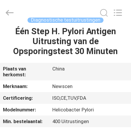
SAFETY
PROTECTIVE
PRODUCTS
CO.,LTD(WUHAN
BRANCH).
Diagnostische testuitrustingen
All
Rights
Één Step H. Pylori Antigen
HUIS
Reserved.
Uitrusting van de
PRODUCTEN
Opsporingstest 30 Minuten
ONGEVEER
Plaats van
China
herkomst:
ONS
Merknaam:
Newscen
FABRIEKSREIS
Certificering:
ISO,CE,TUV,FDA
Modelnummer:
Helicobacter Pylori
KWALITEITSCONTROLE
Min. bestelaantal:
400 Uitrustingen