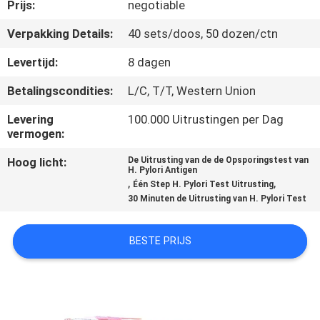
CONTACTEER
Prijs:
negotiable
ONS
Verpakking Details:
40 sets/doos, 50 dozen/ctn
Levertijd:
8 dagen
NIEUWS
Betalingscondities:
L/C, T/T, Western Union
VERZOEK
Levering
100.000 Uitrustingen per Dag
vermogen:
OM EEN
Hoog licht:
De Uitrusting van de de Opsporingstest van
CITAAT
H. Pylori Antigen
,
,
Één Step H. Pylori Test Uitrusting
30 Minuten de Uitrusting van H. Pylori Test
SITEMAP
BESTE PRIJS
PRIVACY
POLICY