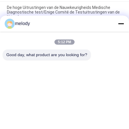
De hoge Uitrustingen van de Nauwkeurigheids Medische
Diagnostische test/Enige Comité de Testuitrustingen van de
Urinedrug
melody
Medische de Teststroken van de Urinelandstreekbesmetting
voor Witte bloedlichaampjes/Nitriet het Ontdekken
5:12 PM
HCG-Uitrusting van de Urine de Snelle Diagnostische test voor
Makkelijk te gebruiken de Marketing van Zwangerschapsotc
Good day, what product are you looking for?
populaire categorieën
Alle
Beschikbare 
Beschikbare 
Medische Toga's
Beschermende Toga
Beschikbaar 
PETG-Krimpfolie
Chirurgisch Gordijn
Diagnostische 
Vouwbaar Kn95-
Testuitrustingen
Masker