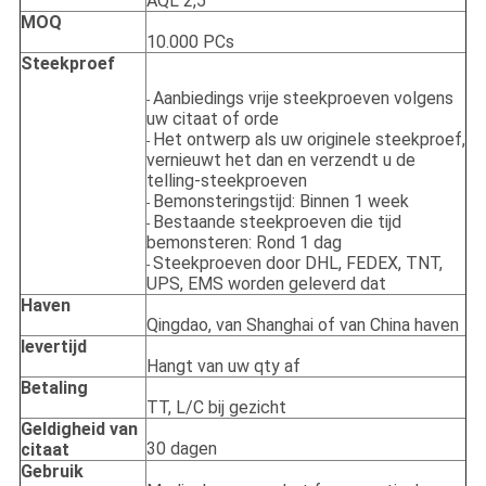
AQL 2,5
MOQ
10.000 PCs
Steekproef
Aanbiedings vrije steekproeven volgens
-
uw citaat of orde
Het ontwerp als uw originele steekproef,
-
vernieuwt het dan en verzendt u de
telling-steekproeven
Bemonsteringstijd: Binnen 1 week
-
Bestaande steekproeven die tijd
-
bemonsteren: Rond 1 dag
Steekproeven door DHL, FEDEX, TNT,
-
UPS, EMS worden geleverd dat
Haven
Qingdao, van Shanghai of van China haven
levertijd
Hangt van uw qty af
Betaling
TT, L/C bij gezicht
Geldigheid van
30 dagen
citaat
Gebruik