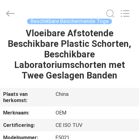
SAFETY
PROTECTIVE
PRODUCTS
CO.,LTD(WUHAN
BRANCH).
Beschikbare Beschermende Toga
All
Rights
Vloeibare Afstotende
HUIS
Reserved.
Beschikbare Plastic Schorten,
PRODUCTEN
Beschikbare
Laboratoriumschorten met
ONGEVEER
Twee Geslagen Banden
ONS
Plaats van
China
herkomst:
FABRIEKSREIS
Merknaam:
OEM
KWALITEITSCONTROLE
Certificering:
CE ISO TUV
Modelnummer:
E5021