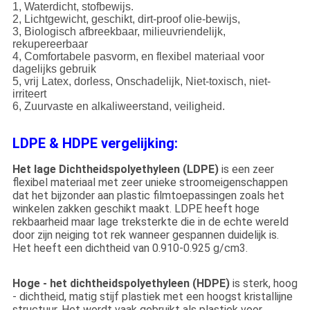
1, Waterdicht, stofbewijs.
2, Lichtgewicht, geschikt, dirt-proof olie-bewijs,
3, Biologisch afbreekbaar, milieuvriendelijk,
rekupereerbaar
4, Comfortabele pasvorm, en flexibel materiaal voor
dagelijks gebruik
5, vrij Latex, dorless, Onschadelijk, Niet-toxisch, niet-
irriteert
6, Zuurvaste en alkaliweerstand, veiligheid.
LDPE & HDPE vergelijking:
Het lage Dichtheidspolyethyleen (LDPE)
is een zeer
flexibel materiaal met zeer unieke stroomeigenschappen
dat het bijzonder aan plastic filmtoepassingen zoals het
winkelen zakken geschikt maakt. LDPE heeft hoge
rekbaarheid maar lage treksterkte die in de echte wereld
door zijn neiging tot rek wanneer gespannen duidelijk is.
Het heeft een dichtheid van 0.910-0.925 g/cm3.
Hoge - het dichtheidspolyethyleen (HDPE)
is sterk, hoog
- dichtheid, matig stijf plastiek met een hoogst kristallijne
structuur. Het wordt vaak gebruikt als plastiek voor