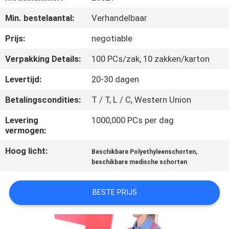
CONTACTEER
Min. bestelaantal:
Verhandelbaar
ONS
Prijs:
negotiable
NIEUWS
Verpakking Details:
100 PCs/zak, 10 zakken/karton
Levertijd:
20-30 dagen
VERZOEK
Betalingscondities:
T / T, L / C, Western Union
OM EEN
CITAAT
Levering
1000,000 PCs per dag
vermogen:
Hoog licht:
,
SITEMAP
Beschikbare Polyethyleenschorten
beschikbare medische schorten
PRIVACY
BESTE PRIJS
POLICY