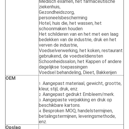
Medisch examen, het farmaceutische
ziekenhuis,
Gezondheidszorg,
personeelsbescherming
Hotel, huis die, het wassen, het
schoonmaken houden
Het schilderen van en het met een laag
bedekken van de industrie, druk en het
verven de industrie,
Voedselverwerking, het koken, restaurant
gebruikend, de voedseldiensten
Schoonheidssalon, het Kappen of andere
dagelijkse toepassingen
Voedsel behandeling, Dieet, Bakkerijen
OEM
Aangepast materiaal, gewicht, grootte,
1.
kleur, stijl, druk, enz.
Aangepast gedrukt Embleem/merk.
2.
Aangepaste verpakking en druk op
3.
beschikbare kartons.
Besproken MOQ, handelstermijnen,
4.
betalingstermijnen, leveringsmethode,
enz.
Opslag