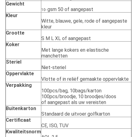
Gewicht
gsm 50 of aangepast
10-
Kleur
Witte, blauwe, gele, rode of aangepaste
kleur
Grootte
S M L XL of aangepast
Koker
Met lange kokers en elastische
manchetten
Steriel
Niet-steriel
Oppervlakte
Vlotte of in reliëf gemaakte oppervlakte
Verpakking
100pcs/bag, 10bags/karton
100pcs/broodje, 10 broodjes/doos
of aangepast als uw vereisten
Buitenkarton
Standaard de uitvoer golfkarton
Certificaat
CE, ISO, TUV
Kwaliteitsnorm