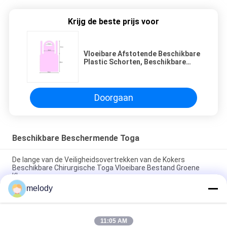
Krijg de beste prijs voor
Vloeibare Afstotende Beschikbare
Plastic Schorten, Beschikbare
Laboratoriumschorten met Twee
Geslagen Banden
Doorgaan
Beschikbare Beschermende Toga
De lange van de Veiligheidsovertrekken van de Kokers
Beschikbare Chirurgische Toga Vloeibare Bestand Groene
Kleur
melody
Versterkte Beschikbare het Ziekenhuistoga's, Antistatische
Beschikbare Onderzoekstoga's
11:05 AM
Lichtgewicht Beschikbare Medische Kleding/het Ziekenhuis