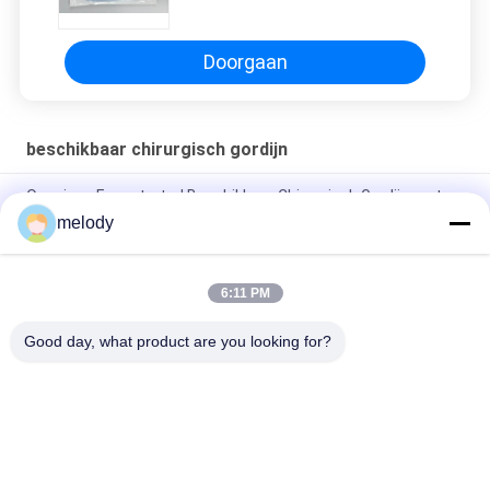
het Kleuren Steriel Beschikbaar
Chirurgisch Gordijn
Doorgaan
beschikbaar chirurgisch gordijn
Openings Fenestrated Beschikbaar Chirurgisch Gordijn met
Individuele Steriele Verpakking
melody
Niet-geweven wegwerp draperie voor de ruggengraat
6:11 PM
Beschikbare Chirurgische Gordijn van de Eco het
Vriendschappelijke Kliniek met Zacht niet Geweven Materiaal
Good day, what product are you looking for?
populaire categorieën
Alle
Beschikbare 
Beschikbare 
Medische Toga's
Beschermende Toga