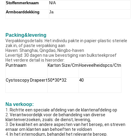
Stoffenmerknaam
N/A
Armboarddekking
Ja
Packing&levering
Verpakkingsdetails: Het individu pakte in papier-plastic steriele
zak in, of paste verpakking aan
Haven: Shanghai, Qingdao, Ningbo-haven
Levertijd: 30 dagen na uw bevestiging van bulksteekproef
Het verdere detail is hieronder:
Puntnaam
Karton Size/cm
Hoeveelheidspcs/ctn
Cystoscopy Drapeert
50*30*32
40
Na verkoop:
1.
Richtte een speciale afdeling van de klantenafdeling op
2.
Verantwoordelijk voor de behandeling van diverse
klantenverzoeken, zoals: de dienst, levering,
3.
De kwaliteit en andere aspecten van het beroep, en streven
ernaar om klanten aan behoeften te voldoen
4.
In het internodium, behandel het relevante beroep.