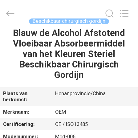
SAFETY
PROTECTIVE
PRODUCTS
CO.,LTD(WUHAN
BRANCH).
Beschikbaar chirurgisch gordijn
All
Rights
Blauw de Alcohol Afstotend
HUIS
Reserved.
Vloeibaar Absorbeermiddel
PRODUCTEN
van het Kleuren Steriel
Beschikbaar Chirurgisch
ONGEVEER
Gordijn
ONS
Plaats van
Henanprovincie/China
herkomst:
FABRIEKSREIS
Merknaam:
OEM
KWALITEITSCONTROLE
Certificering:
CE / ISO13485
Modelnummer:
Mcd-006