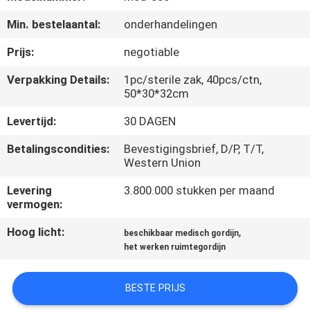
CONTACTEER
Min. bestelaantal:
onderhandelingen
ONS
Prijs:
negotiable
NIEUWS
Verpakking Details:
1pc/sterile zak, 40pcs/ctn,
50*30*32cm
VERZOEK
Levertijd:
30 DAGEN
OM EEN
Betalingscondities:
Bevestigingsbrief, D/P, T/T,
CITAAT
Western Union
Levering
3.800.000 stukken per maand
vermogen:
SITEMAP
Hoog licht:
,
beschikbaar medisch gordijn
het werken ruimtegordijn
PRIVACY
POLICY
BESTE PRIJS