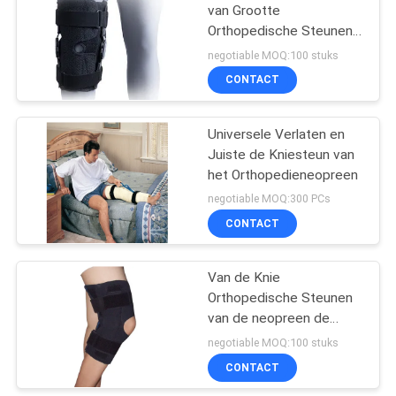
van Grootte
Orthopedische Steunen
met Regelbare ROM-
negotiable MOQ:100 stuks
Scharnier
CONTACT
Universele Verlaten en
Juiste de Kniesteun van
het Orthopedieneopreen
negotiable MOQ:300 PCs
CONTACT
Van de Knie
Orthopedische Steunen
van de neopreen de
Open Knieschijf
negotiable MOQ:100 stuks
Medische Rang met
CONTACT
Scharnier