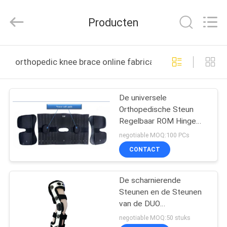
SAFETY
PROTECTIVE
PRODUCTS
Producten
CO.,LTD(WUHAN
BRANCH).
All
Rights
HUIS
Reserved.
orthopedic knee brace online fabricage
PRODUCTEN
De universele
Orthopedische Steun
ONGEVEER
Regelbaar ROM Hinge
ONS
van de Kniesteun
negotiable MOQ:100 PCs
CONTACT
FABRIEKSREIS
De scharnierende
Steunen en de Steunen
KWALITEITSCONTROLE
van de DUO
Orthopedische Knie
negotiable MOQ:50 stuks