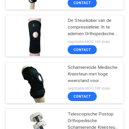
Lichtgewicht voor OA-
CONTACTEER
CONTACT
Patiënten
ONS
De Steunkoker van de
compressieknie. In te
NIEUWS
ademen Orthopedische
de Kniesteun van
negotiable MOQ:100 stuks
Spandex
VERZOEK
CONTACT
OM EEN
CITAAT
Scharnierende Medische
Kniesteun met hoge
weerstand voor
SITEMAP
Kniestabiliteit &
negotiable MOQ:100 stuks
Terugwinningshulp
CONTACT
PRIVACY
POLICY
Telescopische Postop
Orthopedische
Scharnierende Kniesteun