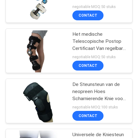
met ROM en
negotiable MOQ:50 stuks
Schuimstootkussen
CONTACT
Het medische
Telescopische Postop
Certificaat Van regelbare
grootte van Ce van FDA
negotiable MOQ:50 stuks
van de Kniesteun
CONTACT
De Steunsteun van de
neopreen Hoes
Scharnierende Knie voor
In te ademen Artritis
negotiable MOQ:100 stuks
CONTACT
Universele de Kniesteun