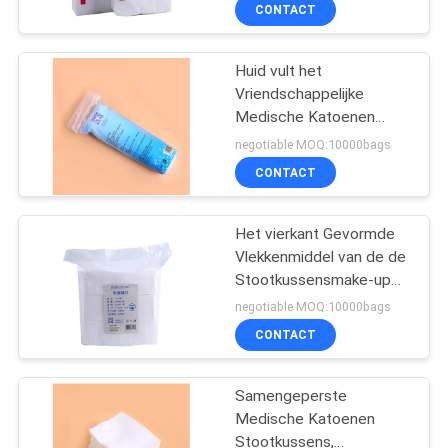
Vriendschappelijke
CONTACTEER
CONTACT
Aangepaste Toegelaten
ONS
Embleem van Eco
Huid vult het
Vriendschappelijke
NIEUWS
Medische Katoenen
Stootkussens Steriele
negotiable MOQ:10000bags
Katoenen Gaas Geen
VERZOEK
CONTACT
Bactericide op
OM EEN
CITAAT
Het vierkant Gevormde
Vlekkenmiddel van de de
Stootkussensmake-up
SITEMAP
van Faical Katoen
negotiable MOQ:10000bags
Gemaakte voor het
CONTACT
Schoonmaken
PRIVACY
POLICY
Samengeperste
Medische Katoenen
Stootkussens,