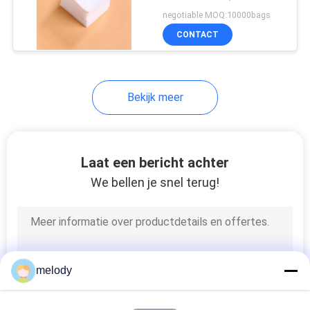
Multifunctionele
negotiable MOQ:10000bags
Gezichts
CONTACT
Schoonmakende
Katoenen Stootkussens
Bekijk meer
Laat een bericht achter
We bellen je snel terug!
melody