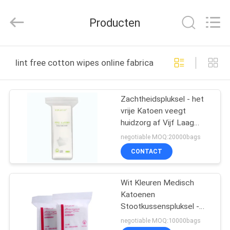
SAFETY
PROTECTIVE
PRODUCTS
Producten
CO.,LTD(WUHAN
BRANCH).
All
Rights
HUIS
Reserved.
lint free cotton wipes online fabricage
PRODUCTEN
Zachtheidspluksel - het
vrije Katoen veegt
ONGEVEER
huidzorg af Vijf Laag
ONS
voor het Tand/Kliniek
negotiable MOQ:20000bags
Gebruiken
CONTACT
FABRIEKSREIS
Wit Kleuren Medisch
Katoenen
KWALITEITSCONTROLE
Stootkussenspluksel -
het vrije
negotiable MOQ:10000bags