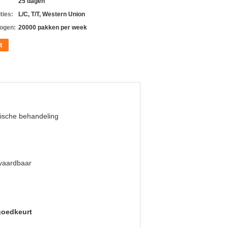
25 dagen
ties:
L/C, T/T, Western Union
ogen:
20000 pakken per week
t
ische behandeling
vaardbaar
goedkeurt