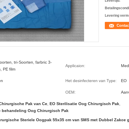
Levertijd:
Betalingscondi
Levering verm
Contac
orten, tri-Soorten, farbric 3-
Applicaion:
Med
, PE film
en
Het desinfecteren van Type:
EO
OEM:
Aan
Chirurgische Pak van Ce
,
EO Sterilisatie Oog Chirurgisch Pak
,
 behandeling Oog Chirurgisch Pak
irurgische Steriele Oogpak 55x35 cm van SMS met Dubbel Zakce 