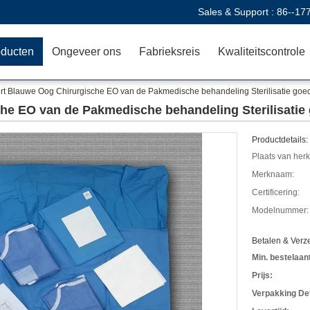
Sales & Support :
86--17
oducten
Ongeveer ons
Fabrieksreis
Kwaliteitscontrole
rt Blauwe Oog Chirurgische EO van de Pakmedische behandeling Sterilisatie goe
he EO van de Pakmedische behandeling Sterilisatie
Productdetails:
Plaats van her
Merknaam:
Certificering:
Modelnummer:
Betalen & Ver
Min. bestelaant
Prijs:
Verpakking Det