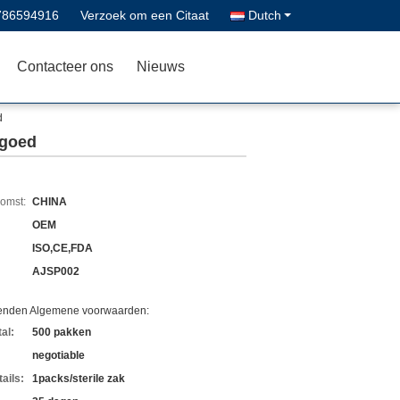
786594916
Verzoek om een Citaat
Dutch
Contacteer ons
Nieuws
d
 goed
komst:
CHINA
OEM
ISO,CE,FDA
AJSP002
zenden Algemene voorwaarden:
al:
500 pakken
negotiable
ails:
1packs/sterile zak