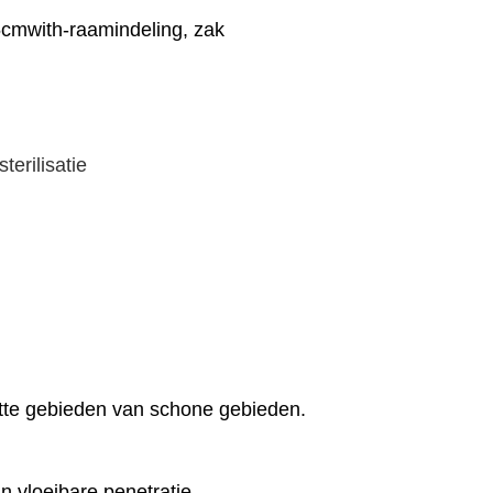
5cmwith-raamindeling, zak
terilisatie
ette gebieden van schone gebieden.
n vloeibare penetratie.