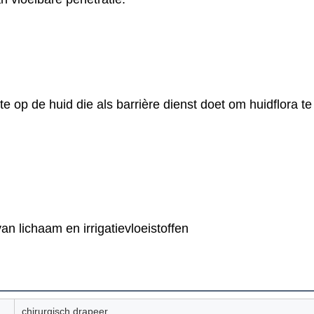
e op de huid die als barrière dienst doet om
huidflora t
.
n lichaam en irrigatievloeistoffen
chirurgisch drapeer