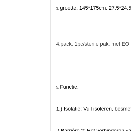
grootte: 145*175cm, 27.5*24.
3. 
4.pack: 1pc/sterile pak, met EO s
Functie:
5. 
1.) Isolatie
: 
Vuil isoleren, besm
.) Barrière 2
: 
Het verhinderen va